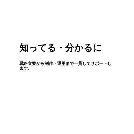
知
っ
て
る
・
分
か
る
に
戦
略
立
案
か
ら
制
作
・
運
用
ま
で
一
貫
し
て
サ
ポ
ー
ト
し
ま
す
。