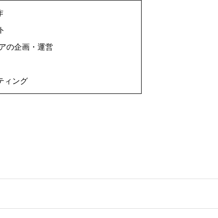
作
ト
ィアの企画・運営
ティング