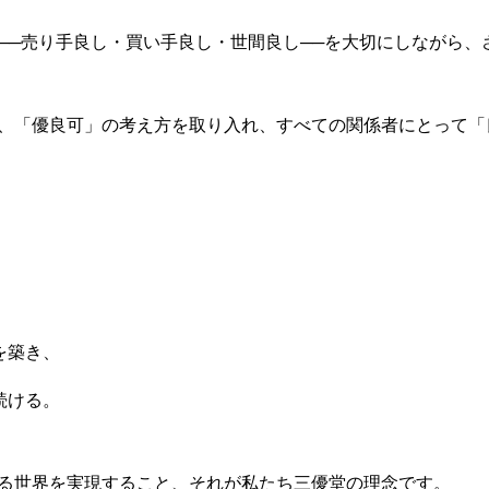
──売り手良し・買い手良し・世間良し──を大切にしながら、
、「優良可」の考え方を取り入れ、すべての関係者にとって「
、
を築き、
続ける。
わせ
石岡のお祭りサイト
かき氷食べよ
る世界を実現すること、それが私たち三優堂の理念です。